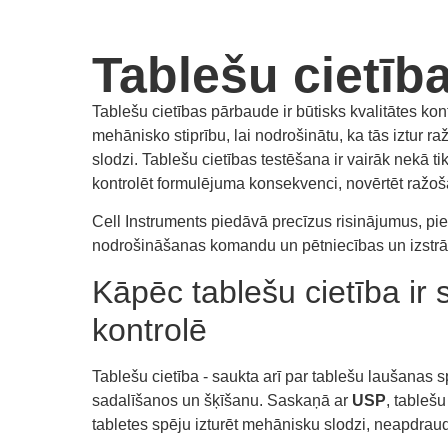
Tablešu cietīb
Tablešu cietības pārbaude ir būtisks kvalitātes ko
mehānisko stiprību, lai nodrošinātu, ka tās iztur
slodzi. Tablešu cietības testēšana ir vairāk nekā t
kontrolēt formulējuma konsekvenci, novērtēt ražoš
Cell Instruments piedāvā precīzus risinājumus, p
nodrošināšanas komandu un pētniecības un izstrād
Kāpēc tablešu cietība ir 
kontrolē
Tablešu cietība - saukta arī par tablešu laušanas sp
sadalīšanos un šķīšanu. Saskaņā ar
USP
, tablešu
tabletes spēju izturēt mehānisku slodzi, neapdraud