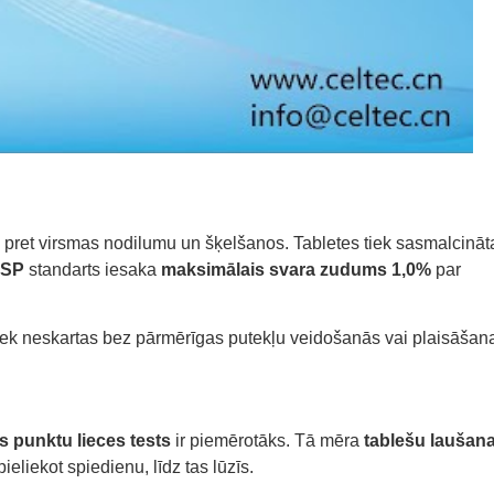
ba pret virsmas nodilumu un šķelšanos. Tabletes tiek sasmalcināt
SP
standarts iesaka
maksimālais svara zudums 1,0%
par
paliek neskartas bez pārmērīgas putekļu veidošanās vai plaisāšan
īs punktu lieces tests
ir piemērotāks. Tā mēra
tablešu laušan
ieliekot spiedienu, līdz tas lūzīs.