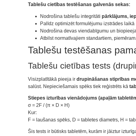
Tablešu cietības testēšanas galvenās sekas:
Nodrošina tablešu integritāti
pārklājums, i
Palīdz optimizēt formulējumu izstrādes laikā
Nodrošina devas viendabīgumu un biopieej
Atbilst normatīvajiem standartiem, piemēram
Tablešu testēšanas pam
Tablešu cietības tests (dru
Visizplatītākā pieeja ir
drupināšanas stiprības m
salūst. Nepieciešamais spēks tiek reģistrēts kā
tab
Stiepes izturības vienādojums (apaļām tabletēm
σ = 2F / (π × D × H)
Kur:
F = laušanas spēks, D = tabletes diametrs, H = ta
Šis tests ir būtisks tabletēm, kurām ir jāiztur iztur