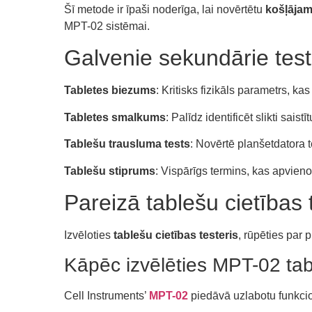
Šī metode ir īpaši noderīga, lai novērtētu
košļājam
MPT-02 sistēmai.
Galvenie sekundārie test
Tabletes biezums
: Kritisks fizikāls parametrs, k
Tabletes smalkums
: Palīdz identificēt slikti sais
Tablešu trausluma tests
: Novērtē planšetdatora 
Tablešu stiprums
: Vispārīgs termins, kas apvieno
Pareizā tablešu cietības 
Izvēloties
tablešu cietības testeris
, rūpēties par 
Kāpēc izvēlēties MPT-02 tabl
Cell Instruments’
MPT-02
piedāvā uzlabotu funkcion