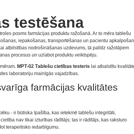
as testēšana
ntroles posms farmācijas produktu ražošanā. Ar to mēra tablešu
 ražošanas, iepakošanas, transportēšanas un pacientu apkalpoša
ikai atbilstības nodrošināšanas uzdevums, tā palīdz ražotājiem
anas procesus un uzlabot produktu veiktspēju.
iemēram.
MPT-02 Tablešu cietības testeris
lai atbalstītu kvalitāt
es laboratoriju mainīgās vajadzības.
svarīga farmācijas kvalitātes
ēku - ir būtiska īpašība, kas ietekmē tablešu integritāti,
 cietība nav tikai izturības rādītājs; tas ir rādītājs, kas raksturo
ot terapeitisko iedarbīgumu.