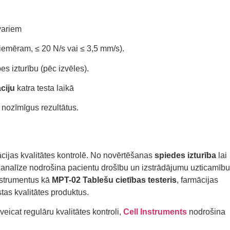
variem
iemēram, ≤ 20 N/s vai ≤ 3,5 mm/s).
es izturību (pēc izvēles).
ciju
katra testa laikā
ki nozīmīgus rezultātus.
ācijas kvalitātes kontrolē. No novērtēšanas
spiedes izturība
lai
s analīze nodrošina pacientu drošību un izstrādājumu uzticamību
nstrumentus kā
MPT-02 Tablešu cietības testeris
, farmācijas
tas kvalitātes produktus.
veicat regulāru kvalitātes kontroli,
Cell Instruments
nodrošina