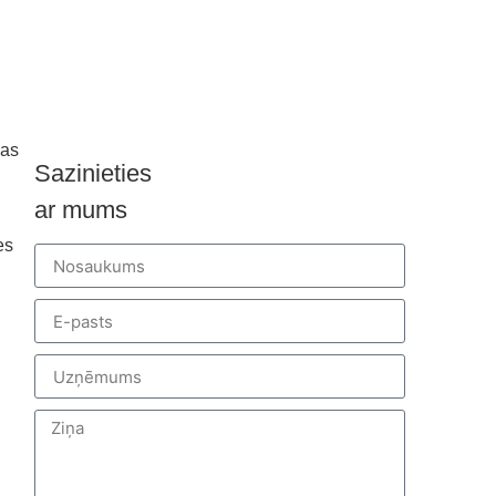
nas
Sazinieties
ar mums
es