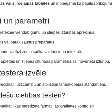
ās vai šļircējamās tabletes
un ir pieejama kā papildaprīkojum
i un parametri
as ietekmē viendabīgumu un stiepes izturības aprēķinus.
tītus vai pārāk sausus preparātus.
tendenci lūzt zema spēka vai trieciena ietekmē.
 spiedes un stiepes izturības parametrus, lai novērtētu izturību.
testera izvēle
precizitāti, uzticamību un atbilstību farmakopejas standartiem.
ešu cietības testeri?
alitāti, kas paredzēta farmācijas kvalitātes kontrolei: