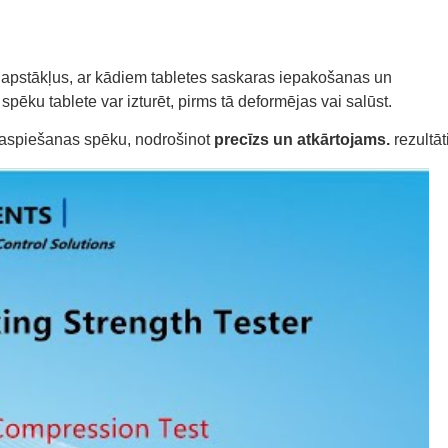
 apstākļus, ar kādiem tabletes saskaras iepakošanas un
 spēku tablete var izturēt, pirms tā deformējas vai salūst.
 saspiešanas spēku, nodrošinot
precīzs un atkārtojams.
rezultāti