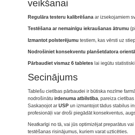
veikšanai
Regulāra testeru kalibrēšana
ar izsekojamiem s
Testēšana ar nemainīgu iekraušanas ātrumu
(p
Izmantot polsterējumu
testiem, kas vērsti uz stiep
Nodrošiniet konsekventu planšetdatora orientā
Pārbaudiet vismaz 6 tabletes
lai iegūtu statistis
Secinājums
Tablešu cietības pārbaudei ir būtiska nozīme farm
nodrošinātu
irdenuma atbilstība
, pareiza cietība
Saskaņojot ar
USP
un izmantojot tādus stabilus i
profesionāļi var droši piegādāt konsekventus, augs
Neatkarīgi no tā, vai jūs optimizējat preparātus vai 
testēšanas risinājumus, kuriem varat uzticēties.