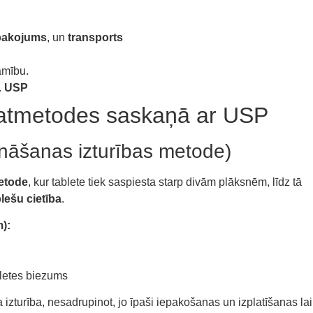
epakojums
, un
transports
amību.
.
USP
atmetodes saskaņā ar USP
pināšanas izturības metode)
etode
, kur tablete tiek saspiesta starp divām plāksnēm, līdz tā
lešu cietība
.
):
bletes biezums
īga izturība, nesadrupinot, jo īpaši iepakošanas un izplatīšanas la