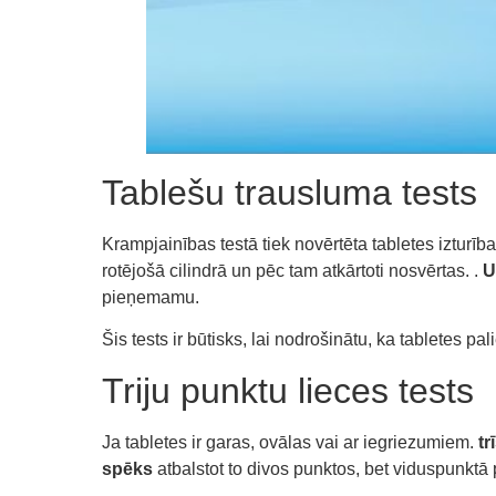
Tablešu trausluma tests
Krampjainības testā tiek novērtēta tabletes izturī
rotējošā cilindrā un pēc tam atkārtoti nosvērtas. .
U
pieņemamu.
Šis tests ir būtisks, lai nodrošinātu, ka tabletes 
Triju punktu lieces tests
Ja tabletes ir garas, ovālas vai ar iegriezumiem.
tr
spēks
atbalstot to divos punktos, bet viduspunktā p