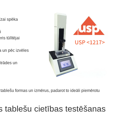
īzai spēka
i
is tūlītējai
a un pēc izvēles
strādes un
 tablešu formas un izmērus, padarot to ideāli piemērotu
 tablešu cietības testēšanas