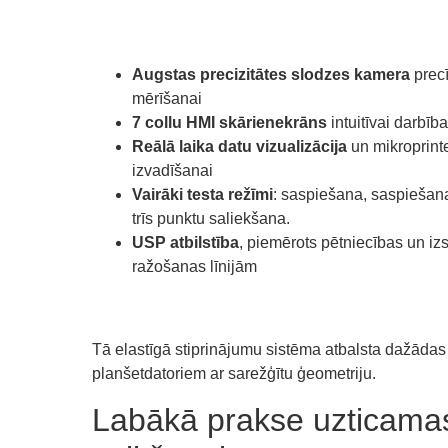
Augstas precizitātes slodzes kamera
prec
mērīšanai
7 collu HMI skārienekrāns
intuitīvai darbība
Reālā laika datu vizualizācija
un mikroprinter
izvadīšanai
Vairāki testa režīmi
: saspiešana, saspiešan
trīs punktu saliekšana.
USP atbilstība
, piemērots pētniecības un iz
ražošanas līnijām
Tā elastīgā stiprinājumu sistēma atbalsta dažādas
planšetdatoriem ar sarežģītu ģeometriju.
Labākā prakse uzticamas