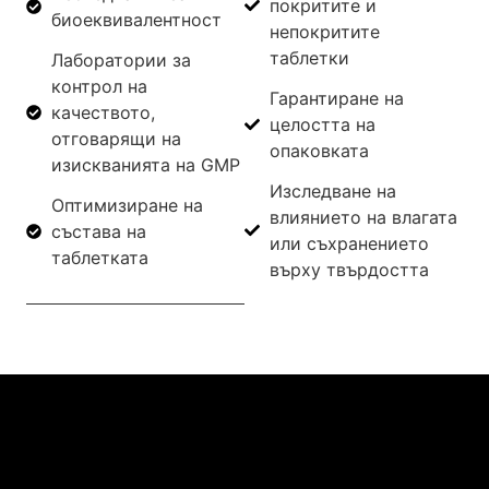
покритите и
биоеквивалентност
непокритите
таблетки
Лаборатории за
контрол на
Гарантиране на
качеството,
целостта на
отговарящи на
опаковката
изискванията на GMP
Изследване на
Оптимизиране на
влиянието на влагата
състава на
или съхранението
таблетката
върху твърдостта