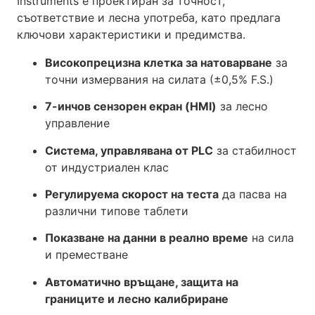
Instruments е проектиран за точност,
съответствие и лесна употреба, като предлага
ключови характеристики и предимства.
Високопрецизна клетка за натоварване
за
точни измервания на силата (±0,5% F.S.)
7-инчов сензорен екран (HMI)
за лесно
управление
Система, управлявана от PLC
за стабилност
от индустриален клас
Регулируема скорост на теста
да пасва на
различни типове таблети
Показване на данни в реално време
на сила
и преместване
Автоматично връщане, защита на
границите и лесно калибриране