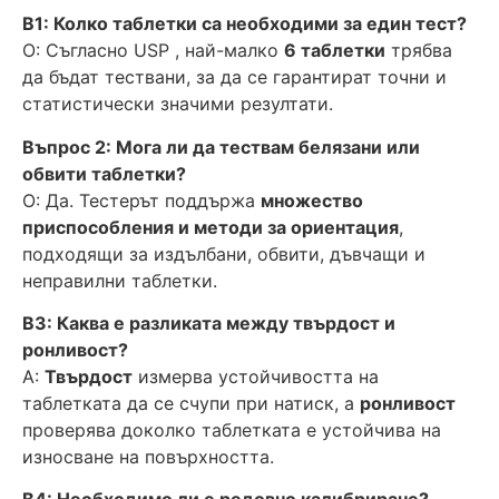
В1: Колко таблетки са необходими за един тест?
О: Съгласно USP , най-малко
6 таблетки
трябва
да бъдат тествани, за да се гарантират точни и
статистически значими резултати.
Въпрос 2: Мога ли да тествам белязани или
обвити таблетки?
О: Да. Тестерът поддържа
множество
приспособления и методи за ориентация
,
подходящи за издълбани, обвити, дъвчащи и
неправилни таблетки.
В3: Каква е разликата между твърдост и
ронливост?
A:
Твърдост
измерва устойчивостта на
таблетката да се счупи при натиск, а
ронливост
проверява доколко таблетката е устойчива на
износване на повърхността.