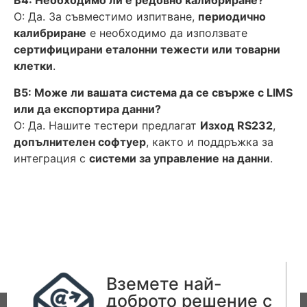
В4: Необходимо ли е редовно калибриране?
О: Да. За съвместимо изпитване,
периодично
калибриране
е необходимо да използвате
сертифицирани еталонни тежести или товарни
клетки
.
В5: Може ли вашата система да се свърже с LIMS
или да експортира данни?
О: Да. Нашите тестери предлагат
Изход RS232
,
допълнителен софтуер
, както и поддръжка за
интеграция с
системи за управление на данни
.
Вземете най-
доброто решение с