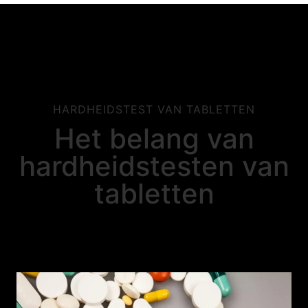
HARDHEIDSTEST VAN TABLETTEN
Het belang van
hardheidstesten van
tabletten